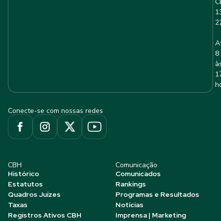
C
1
2
A
8
à
1
h
Conecte-se com nossas redes
CBH
Comunicação
Histórico
Comunicados
Estatutos
Rankings
Quadros Juízes
Programas e Resultados
Taxas
Notícias
Registros Ativos CBH
Imprensa | Marketing