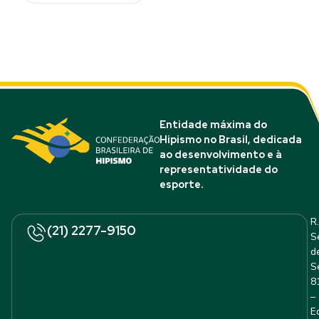
Entidade máxima do
Hipismo no Brasil, dedicada
ao desenvolvimento e à
representatividade do
esporte.
R.
(21) 2277-9150
S
d
S
8
–
E