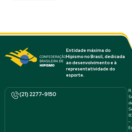
Entidade máxima do
Hipismo no Brasil, dedicada
ao desenvolvimento e à
representatividade do
esporte.
R.
(21) 2277-9150
S
d
S
8
–
E