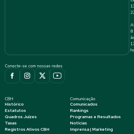
1
2
A
8
à
1
h
Conecte-se com nossas redes
CBH
Comunicação
Histórico
Comunicados
Estatutos
Rankings
Quadros Juízes
Programas e Resultados
Taxas
Notícias
Registros Ativos CBH
Imprensa | Marketing