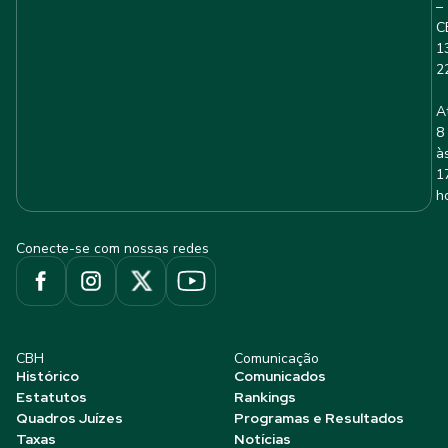
–
C
1
2
A
8
à
1
h
Conecte-se com nossas redes
CBH
Comunicação
Histórico
Comunicados
Estatutos
Rankings
Quadros Juízes
Programas e Resultados
Taxas
Notícias