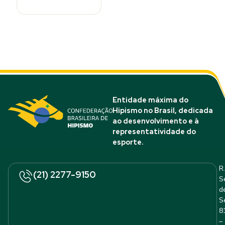
Entidade máxima do
Hipismo no Brasil, dedicada
ao desenvolvimento e à
representatividade do
esporte.
R.
(21) 2277-9150
S
d
S
8
–